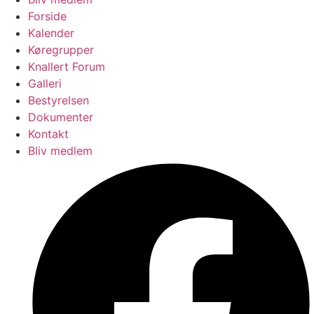
Forside
Kalender
Køregrupper
Knallert Forum
Galleri
Bestyrelsen
Dokumenter
Kontakt
Bliv medlem